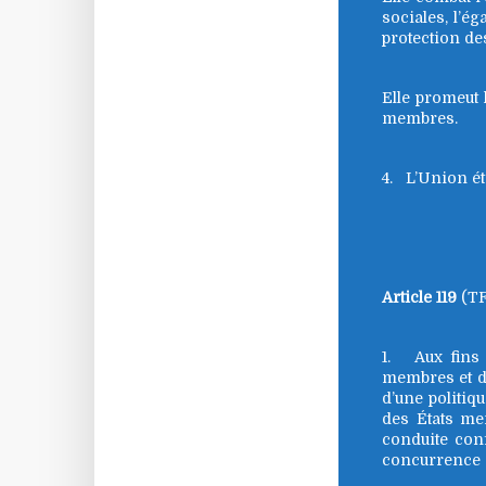
sociales, l’é
protection des
Elle promeut l
membres.
4. L’Union ét
Article 119
(TF
1. Aux fins é
membres et de
d’une politiq
des États mem
conduite con
concurrence e