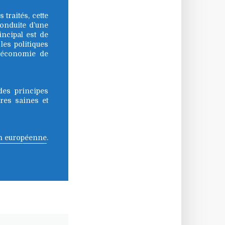
traités, cette
conduite d’une
incipal est de
 les politiques
 économie de
des principes
ires saines et
on européenne
.