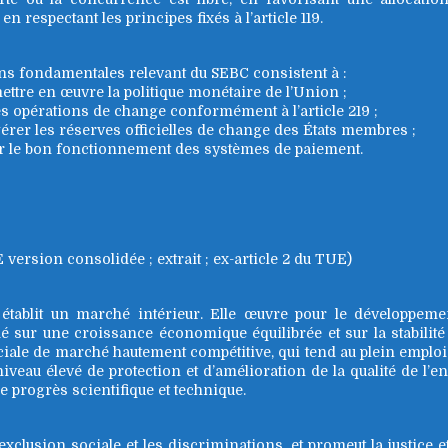
en respectant les principes fixés à l’article 119.
ns fondamentales relevant du SEBC consistent à :
mettre en œuvre la politique monétaire de l’Union ;
s opérations de change conformément à l’article 219 ;
gérer les réserves officielles de change des États membres ;
 le bon fonctionnement des systèmes de paiement.
version consolidée ; extrait ; ex-article 2 du TUE)
tablit un marché intérieur. Elle œuvre pour le développeme
é sur une croissance économique équilibrée et sur la stabilité
ale de marché hautement compétitive, qui tend au plein emploi
 niveau élevé de protection et d’amélioration de la qualité de l’
e progrès scientifique et technique.
exclusion sociale et les discriminations, et promeut la justice e