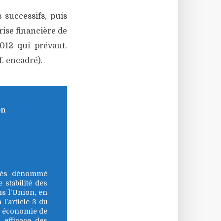
 successifs, puis
rise financière de
012 qui prévaut.
f. encadré).
on
après dénommé
 stabilité des
ns l’Union, en
 l’article 3 du
e économie de
 efficace des