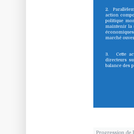
2. Parallèlem
action compor
politique mon
maintenir la s
économiques
marché ouvert
3. Cette act
directeurs su
balance des p
Progression de l