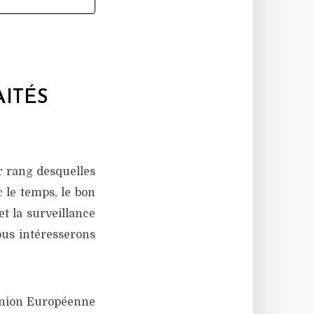
AITÉS
r rang desquelles
c le temps, le bon
t la surveillance
nous intéresserons
’Union Européenne