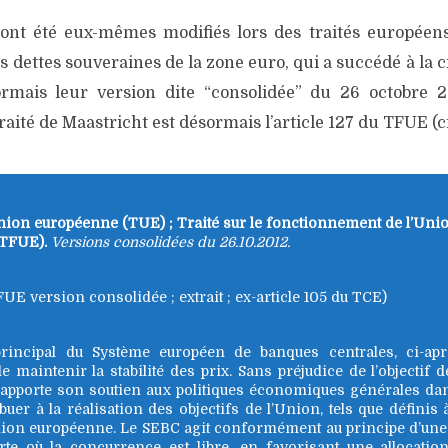
ont été eux-mêmes modifiés lors des traités européens
des dettes souveraines de la zone euro, qui a succédé à la c
ormais leur version dite “consolidée” du 26 octobre 2
Traité de Maastricht est désormais l’article 127 du TFUE (c
Union européenne (TUE) ;
Traité sur le fonctionnement de l’Uni
(TFUE).
Versions consolidées du 26.10.2012.
UE version consolidée ; extrait ; ex-article 105 du TCE)
f principal du Système européen de banques centrales, ci-
e maintenir la stabilité des prix. Sans préjudice de l’objectif de
 apporte son soutien aux politiques économiques générales da
uer à la réalisation des objectifs de l’Union, tels que définis à
’Union européenne. Le SEBC agit conformément au principe d’un
te où la concurrence est libre, en favorisant une allocation