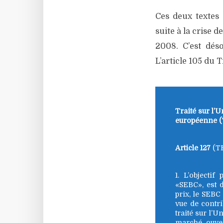
Ces deux textes 
suite à la crise 
2008. C’est dés
L’article 105 du 
Traité sur l’
européenne 
Article 127
(TF
1. L’objecti
«SEBC», est d
prix, le SEBC
vue de contrib
traité sur l
marché ouver