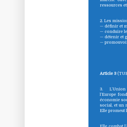
ressources et 
2. Les missio
— définir et 
— conduire le
— détenir et 
— promouvoir
Article 3
(TUE 
3. L’Union é
l’Europe fond
économie soci
social, et un
Elle promeut l
Elle combat l’