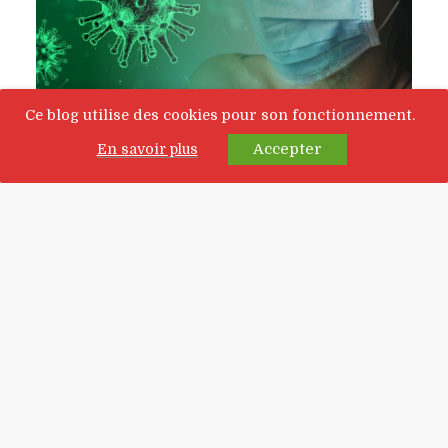
Ce blog utilise des cookies pour son fonctionnement.
Accepter
En savoir plus
Dans ce premier billet, nous nous intéressons à
l'existence d’un éventuel arbitrage entre
mesures sanitaires et activité économique,
malgré le manque de recul nécessaire à toute
analyse robuste qu’impose la contemporanéité
des évènements. Bien entendu, il ne convient
pas de conduire un débat moral sur la
primauté des objectifs de santé publique ou de
profitabilité économique. Mais la préparation
de l’avenir impose de conduire dès à présent